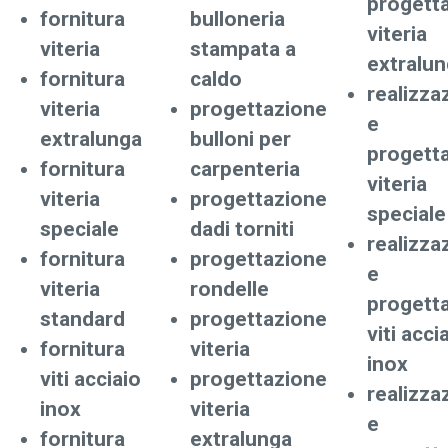
progett
fornitura
bulloneria
viteria
viteria
stampata a
extralu
fornitura
caldo
realizza
viteria
progettazione
e
extralunga
bulloni per
progett
fornitura
carpenteria
viteria
viteria
progettazione
speciale
speciale
dadi torniti
realizza
fornitura
progettazione
e
viteria
rondelle
progett
standard
progettazione
viti acci
fornitura
viteria
inox
viti acciaio
progettazione
realizza
inox
viteria
e
fornitura
extralunga