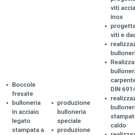
viti acci
inox
progett
viti e da
realizza
bulloner
Realizz
bulloner
carpente
Boccole
DIN 691
fresate
realizza
bulloneria
produzione
bulloner
in acciaio
bulloneria
stampat
legato
speciale
caldo
stampata a
produzione
realizza