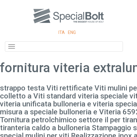
ITA
ENG
Toggle
navigation
fornitura viteria extral
strappo testa Viti rettificate Viti mulini pe
colletto a Viti standard viteria speciale vi
viteria unificata bulloneria e viteria specia
misura a speciale bulloneria e Viteria 659
Tornitura petrolchimico settore il per tiran
tiranteria caldo a bulloneria Stampaggio sr
special mulini per viti Realizzazione inox a