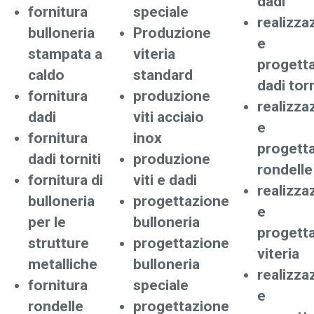
dadi
fornitura
speciale
realizza
bulloneria
Produzione
e
stampata a
viteria
progett
caldo
standard
dadi torn
fornitura
produzione
realizza
dadi
viti acciaio
e
fornitura
inox
progett
dadi torniti
produzione
rondelle
fornitura di
viti e dadi
realizza
bulloneria
progettazione
e
per le
bulloneria
progett
strutture
progettazione
viteria
metalliche
bulloneria
realizza
fornitura
speciale
e
rondelle
progettazione