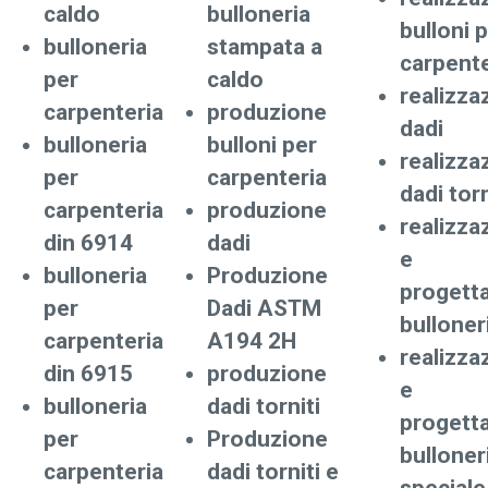
caldo
bulloneria
bulloni 
bulloneria
stampata a
carpente
per
caldo
realizza
carpenteria
produzione
dadi
bulloneria
bulloni per
realizza
per
carpenteria
dadi torn
carpenteria
produzione
realizza
din 6914
dadi
e
bulloneria
Produzione
progett
per
Dadi ASTM
bulloner
carpenteria
A194 2H
realizza
din 6915
produzione
e
bulloneria
dadi torniti
progett
per
Produzione
bulloner
carpenteria
dadi torniti e