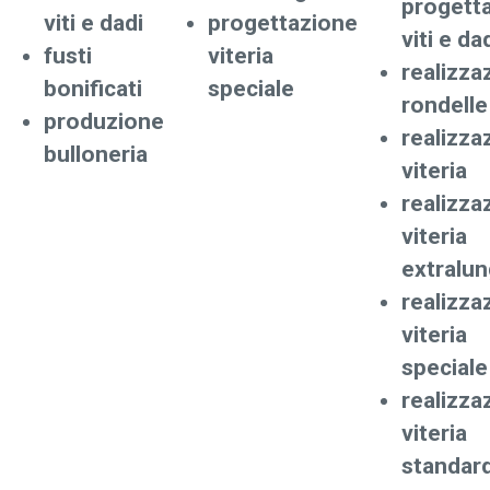
progett
viti e dadi
progettazione
viti e da
fusti
viteria
realizza
bonificati
speciale
rondelle
produzione
realizza
bulloneria
viteria
realizza
viteria
extralu
realizza
viteria
speciale
realizza
viteria
standar