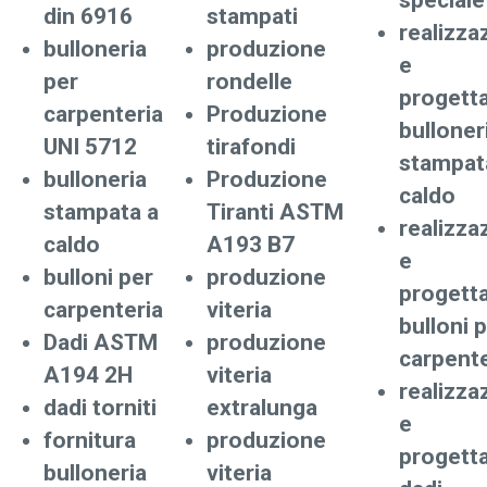
speciale
din 6916
stampati
realizza
bulloneria
produzione
e
per
rondelle
progett
carpenteria
Produzione
bulloner
UNI 5712
tirafondi
stampat
bulloneria
Produzione
caldo
stampata a
Tiranti ASTM
realizza
caldo
A193 B7
e
bulloni per
produzione
progett
carpenteria
viteria
bulloni 
Dadi ASTM
produzione
carpente
A194 2H
viteria
realizza
dadi torniti
extralunga
e
fornitura
produzione
progett
bulloneria
viteria