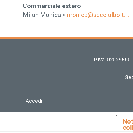
Commerciale estero
Milan Monica >
monica@specialbolt.it
P.Iva: 020298601
Sed
Accedi
Not
col