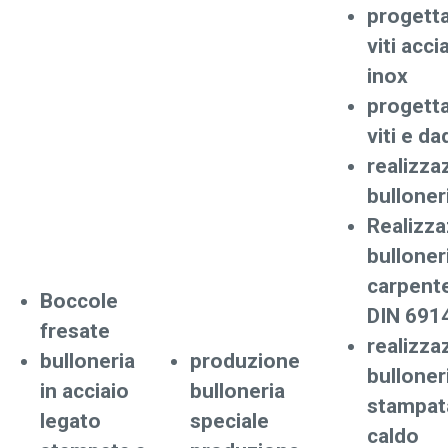
progett
viti acci
inox
progett
viti e da
realizza
bulloner
Realizz
bulloner
carpente
Boccole
DIN 691
fresate
realizza
bulloneria
produzione
bulloner
in acciaio
bulloneria
stampat
legato
speciale
caldo