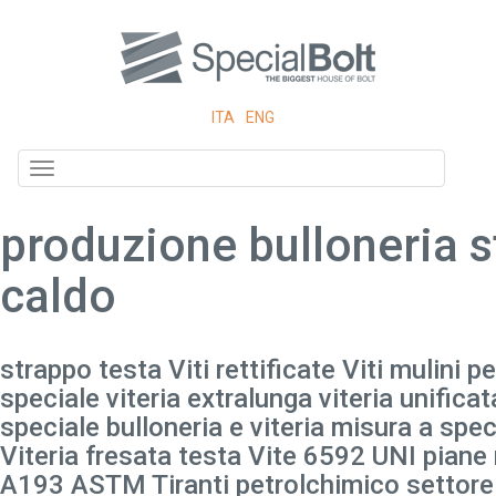
ITA
ENG
Toggle
navigation
produzione bulloneria 
caldo
strappo testa Viti rettificate Viti mulini per
speciale viteria extralunga viteria unificat
speciale bulloneria e viteria misura a spec
Viteria fresata testa Vite 6592 UNI piane 
A193 ASTM Tiranti petrolchimico settore il