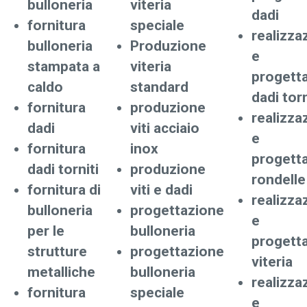
bulloneria
viteria
dadi
fornitura
speciale
realizza
bulloneria
Produzione
e
stampata a
viteria
progett
caldo
standard
dadi torn
fornitura
produzione
realizza
dadi
viti acciaio
e
fornitura
inox
progett
dadi torniti
produzione
rondelle
fornitura di
viti e dadi
realizza
bulloneria
progettazione
e
per le
bulloneria
progett
strutture
progettazione
viteria
metalliche
bulloneria
realizza
fornitura
speciale
e