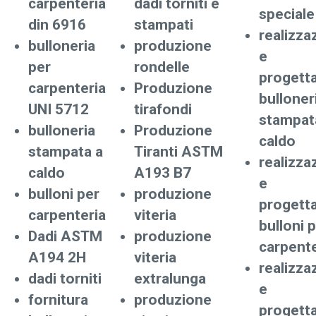
carpenteria
dadi torniti e
speciale
din 6916
stampati
realizza
bulloneria
produzione
e
per
rondelle
progett
carpenteria
Produzione
bulloner
UNI 5712
tirafondi
stampat
bulloneria
Produzione
caldo
stampata a
Tiranti ASTM
realizza
caldo
A193 B7
e
bulloni per
produzione
progett
carpenteria
viteria
bulloni 
Dadi ASTM
produzione
carpente
A194 2H
viteria
realizza
dadi torniti
extralunga
e
fornitura
produzione
progett