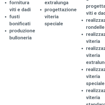
fornitura
extralunga
progett
viti e dadi
progettazione
viti e da
fusti
viteria
realizza
bonificati
speciale
rondelle
produzione
realizza
bulloneria
viteria
realizza
viteria
extralu
realizza
viteria
speciale
realizza
viteria
standar