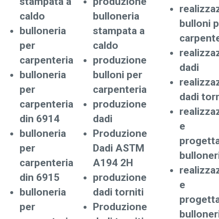
stampata a
produzione
realizza
caldo
bulloneria
bulloni 
bulloneria
stampata a
carpente
per
caldo
realizza
carpenteria
produzione
dadi
bulloneria
bulloni per
realizza
per
carpenteria
dadi torn
carpenteria
produzione
realizza
din 6914
dadi
e
bulloneria
Produzione
progett
per
Dadi ASTM
bulloner
carpenteria
A194 2H
realizza
din 6915
produzione
e
bulloneria
dadi torniti
progett
per
Produzione
bulloner