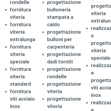
rondelle
progettazione
progett
fornitura
bulloneria
viteria
viteria
stampata a
extralu
fornitura
caldo
realizza
viteria
progettazione
e
extralunga
bulloni per
progett
fornitura
carpenteria
viteria
viteria
progettazione
speciale
speciale
dadi torniti
realizza
fornitura
progettazione
e
viteria
rondelle
progett
standard
progettazione
viti acci
fornitura
viteria
inox
viti acciaio
progettazione
realizza
inox
viteria
e