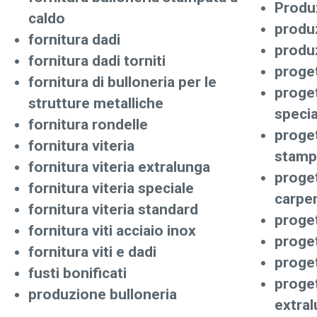
Produz
caldo
produz
fornitura dadi
produz
fornitura dadi torniti
proget
fornitura di bulloneria per le
proget
strutture metalliche
specia
fornitura rondelle
proget
fornitura viteria
stamp
fornitura viteria extralunga
proget
fornitura viteria speciale
carpen
fornitura viteria standard
proget
fornitura viti acciaio inox
proge
fornitura viti e dadi
proget
fusti bonificati
proget
produzione bulloneria
extra