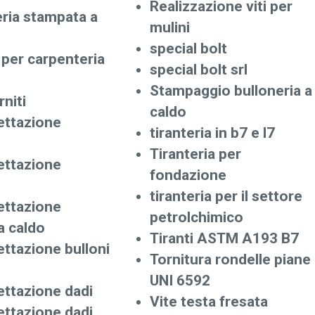
Realizzazione viti per
eria stampata a
mulini
special bolt
 per carpenteria
special bolt srl
Stampaggio bulloneria a
rniti
caldo
ettazione
tiranteria in b7 e l7
Tiranteria per
ettazione
fondazione
tiranteria per il settore
ettazione
petrolchimico
a caldo
Tiranti ASTM A193 B7
ettazione bulloni
Tornitura rondelle piane
UNI 6592
ettazione dadi
Vite testa fresata
ettazione dadi