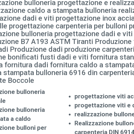
zazione bulloneria progettazione e realizza
lizzazione caldo a stampata bulloneria rea
azione dadi e viti progettazione inox accia
lle progettazione carpenteria per bulloni 
zione bulloneria progettazione dadi e viti
oduzione B7 A193 ASTM Tiranti Produzione 
i Produzione dadi produzione carpenteria
 bonificati fusti dadi e viti fornitura stan
ria fornitura dadi fornitura caldo a stampat
 stampata bulloneria 6916 din carpenteria
ate Boccole
ione bulloneria
progettazione viti ac
le
progettazione viti e 
ione bulloneria
realizzazione bullone
ata a caldo
Realizzazione bullon
ione bulloni per
carpenteria DIN 691