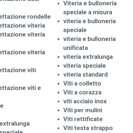
Viteria e bulloneria
speciale a misura
ettazione rondelle
viteria e bulloneria
ettazione viteria
speciale
ettazione viteria
viteria e bulloneria
unificata
ettazione viteria
viteria extralunga
viteria speciale
ttazione viti
viteria standard
Viti a colletto
ttazione viti e
Viti a corazza
viti acciaio inox
le
Viti per mulini
Viti rettificate
 extralunga
Viti testa strappo
 speciale