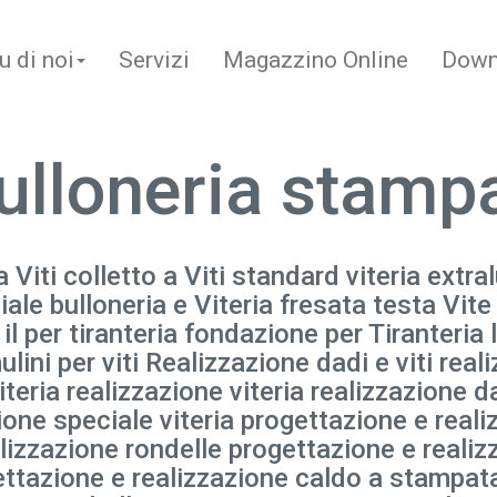
u di noi
Servizi
Magazzino Online
Down
ulloneria stamp
 Viti colletto a Viti standard viteria extral
ciale bulloneria e Viteria fresata testa Vi
per tiranteria fondazione per Tiranteria l7
lini per viti Realizzazione dadi e viti real
iteria realizzazione viteria realizzazione d
zione speciale viteria progettazione e real
alizzazione rondelle progettazione e reali
gettazione e realizzazione caldo a stampat