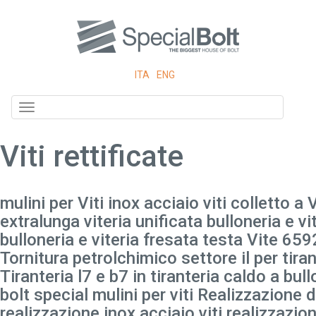
ITA
ENG
Toggle
navigation
Viti rettificate
mulini per Viti inox acciaio viti colletto a 
extralunga viteria unificata bulloneria e vi
bulloneria e viteria fresata testa Vite 65
Tornitura petrolchimico settore il per tira
Tiranteria l7 e b7 in tiranteria caldo a bu
bolt special mulini per viti Realizzazione d
realizzazione inox acciaio viti realizzazio