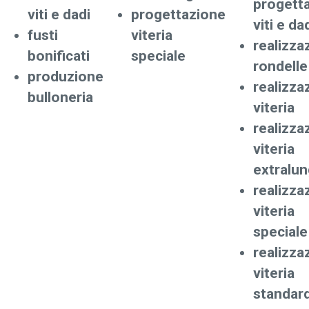
progett
viti e dadi
progettazione
viti e da
fusti
viteria
realizza
bonificati
speciale
rondelle
produzione
realizza
bulloneria
viteria
realizza
viteria
extralu
realizza
viteria
speciale
realizza
viteria
standar