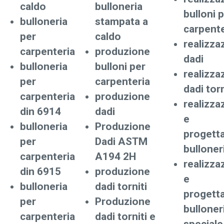
caldo
bulloneria
bulloni 
bulloneria
stampata a
carpente
per
caldo
realizza
carpenteria
produzione
dadi
bulloneria
bulloni per
realizza
per
carpenteria
dadi torn
carpenteria
produzione
realizza
din 6914
dadi
e
bulloneria
Produzione
progett
per
Dadi ASTM
bulloner
carpenteria
A194 2H
realizza
din 6915
produzione
e
bulloneria
dadi torniti
progett
per
Produzione
bulloner
carpenteria
dadi torniti e