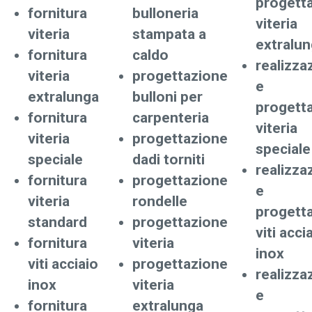
progett
fornitura
bulloneria
viteria
viteria
stampata a
extralu
fornitura
caldo
realizza
viteria
progettazione
e
extralunga
bulloni per
progett
fornitura
carpenteria
viteria
viteria
progettazione
speciale
speciale
dadi torniti
realizza
fornitura
progettazione
e
viteria
rondelle
progett
standard
progettazione
viti acci
fornitura
viteria
inox
viti acciaio
progettazione
realizza
inox
viteria
e
fornitura
extralunga