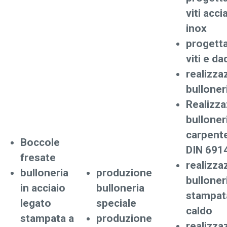
viti acci
inox
progett
viti e da
realizza
bulloner
Realizz
bulloner
carpente
Boccole
DIN 691
fresate
realizza
bulloneria
produzione
bulloner
in acciaio
bulloneria
stampat
legato
speciale
caldo
stampata a
produzione
realizza