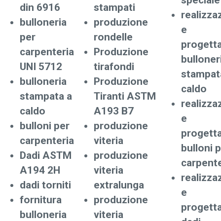
speciale
din 6916
stampati
realizza
bulloneria
produzione
e
per
rondelle
progett
carpenteria
Produzione
bulloner
UNI 5712
tirafondi
stampat
bulloneria
Produzione
caldo
stampata a
Tiranti ASTM
realizza
caldo
A193 B7
e
bulloni per
produzione
progett
carpenteria
viteria
bulloni 
Dadi ASTM
produzione
carpente
A194 2H
viteria
realizza
dadi torniti
extralunga
e
fornitura
produzione
progett
bulloneria
viteria