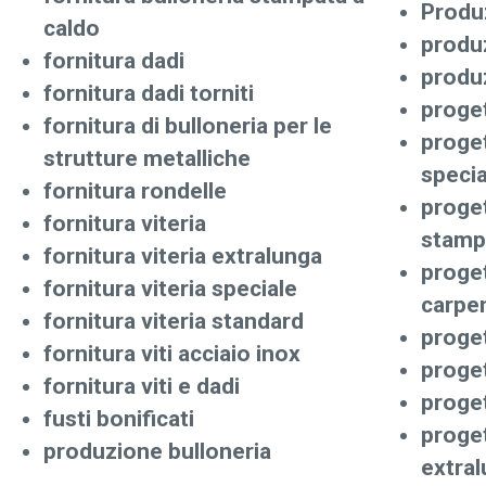
Produz
caldo
produz
fornitura dadi
produz
fornitura dadi torniti
proget
fornitura di bulloneria per le
proget
strutture metalliche
specia
fornitura rondelle
proget
fornitura viteria
stamp
fornitura viteria extralunga
proget
fornitura viteria speciale
carpen
fornitura viteria standard
proget
fornitura viti acciaio inox
proge
fornitura viti e dadi
proget
fusti bonificati
proget
produzione bulloneria
extra