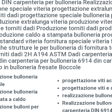
 DIN carpenteria per bulloneria Realizzazio
one speciale viteria progettazione extralun
iti dadi progettazione speciale bulloneria
roduzione extralunga viteria produzione vi
 e torniti dadi Produzione torniti dadi 
roduzione caldo a stampata bulloneria pro
standard viteria fornitura speciale viteria 
che strutture le per bulloneria di fornitura
torniti dadi 2H A194 ASTM Dadi carpenteria
in carpenteria per bulloneria 6914 din car
o in bulloneria fresate Boccole
ione bulloneria
progettazione viti ac
le
progettazione viti e 
ione bulloneria
realizzazione bullone
ata a caldo
Realizzazione bullon
ione bulloni per
carpenteria DIN 691