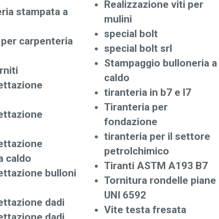
Realizzazione viti per
eria stampata a
mulini
special bolt
 per carpenteria
special bolt srl
Stampaggio bulloneria a
rniti
caldo
ettazione
tiranteria in b7 e l7
Tiranteria per
ettazione
fondazione
tiranteria per il settore
ettazione
petrolchimico
a caldo
Tiranti ASTM A193 B7
ettazione bulloni
Tornitura rondelle piane
UNI 6592
ettazione dadi
Vite testa fresata
ettazione dadi