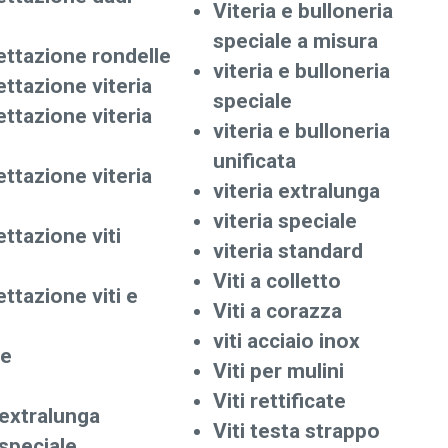
Viteria e bulloneria
speciale a misura
ettazione rondelle
viteria e bulloneria
ettazione viteria
speciale
ettazione viteria
viteria e bulloneria
unificata
ettazione viteria
viteria extralunga
viteria speciale
ttazione viti
viteria standard
Viti a colletto
ttazione viti e
Viti a corazza
viti acciaio inox
le
Viti per mulini
Viti rettificate
 extralunga
Viti testa strappo
 speciale