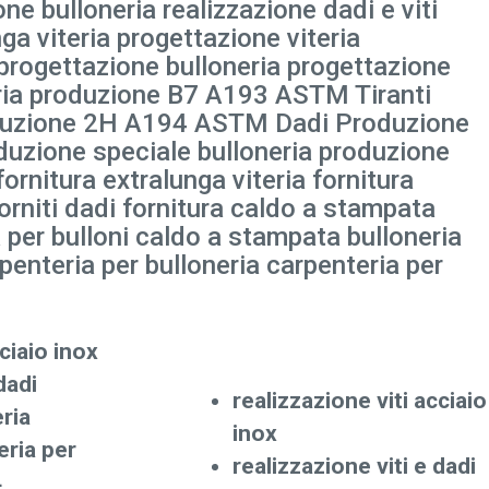
ne bulloneria realizzazione dadi e viti
ga viteria progettazione viteria
 progettazione bulloneria progettazione
teria produzione B7 A193 ASTM Tiranti
produzione 2H A194 ASTM Dadi Produzione
duzione speciale bulloneria produzione
fornitura extralunga viteria fornitura
 torniti dadi fornitura caldo a stampata
 per bulloni caldo a stampata bulloneria
penteria per bulloneria carpenteria per
ciaio inox
dadi
realizzazione viti acciaio
ria
inox
eria per
realizzazione viti e dadi
4