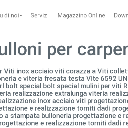
u di noi
Servizi
Magazzino Online
Down
ulloni per carpe
r Viti inox acciaio viti corazza a Viti collet
loneria e viteria fresata testa Vite 6592 UN
l bolt special bolt special mulini per viti 
eria realizzazione extralunga viteria realiz
ealizzazione inox acciaio viti progettazion
ettazione e realizzazione torniti dadi prog
do a stampata bulloneria progettazione e r
rogettazione e realizzazione torniti dadi r