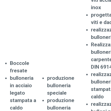
viti acci
inox
progett
viti e da
realizza
bulloner
Realizz
bulloner
carpente
Boccole
DIN 691
fresate
realizza
bulloneria
produzione
bulloner
in acciaio
bulloneria
stampat
legato
speciale
caldo
stampata a
produzione
realizza
caldo
bulloneria