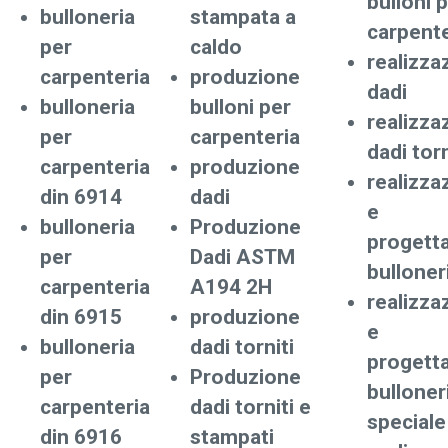
bulloni 
bulloneria
stampata a
carpente
per
caldo
realizza
carpenteria
produzione
dadi
bulloneria
bulloni per
realizza
per
carpenteria
dadi torn
carpenteria
produzione
realizza
din 6914
dadi
e
bulloneria
Produzione
progett
per
Dadi ASTM
bulloner
carpenteria
A194 2H
realizza
din 6915
produzione
e
bulloneria
dadi torniti
progett
per
Produzione
bulloner
carpenteria
dadi torniti e
speciale
din 6916
stampati