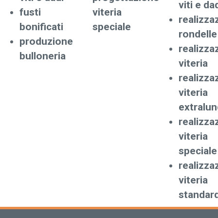
viti e da
fusti
viteria
realizza
bonificati
speciale
rondelle
produzione
realizza
bulloneria
viteria
realizza
viteria
extralu
realizza
viteria
speciale
realizza
viteria
standar