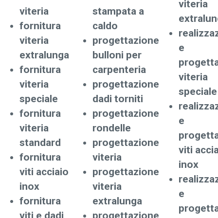
viteria
viteria
stampata a
extralu
fornitura
caldo
realizza
viteria
progettazione
e
extralunga
bulloni per
progett
fornitura
carpenteria
viteria
viteria
progettazione
speciale
speciale
dadi torniti
realizza
fornitura
progettazione
e
viteria
rondelle
progett
standard
progettazione
viti acci
fornitura
viteria
inox
viti acciaio
progettazione
realizza
inox
viteria
e
fornitura
extralunga
progett
viti e dadi
progettazione