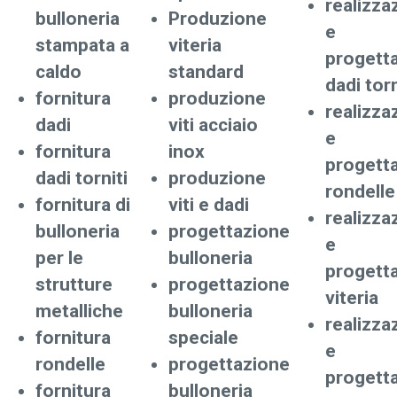
realizza
bulloneria
Produzione
e
stampata a
viteria
progett
caldo
standard
dadi torn
fornitura
produzione
realizza
dadi
viti acciaio
e
fornitura
inox
progett
dadi torniti
produzione
rondelle
fornitura di
viti e dadi
realizza
bulloneria
progettazione
e
per le
bulloneria
progett
strutture
progettazione
viteria
metalliche
bulloneria
realizza
fornitura
speciale
e
rondelle
progettazione
progett
fornitura
bulloneria