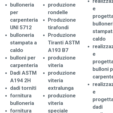
realizza
bulloneria
produzione
e
per
rondelle
progett
carpenteria
Produzione
bulloner
UNI 5712
tirafondi
stampat
bulloneria
Produzione
caldo
stampata a
Tiranti ASTM
realizza
caldo
A193 B7
e
bulloni per
produzione
progett
carpenteria
viteria
bulloni 
Dadi ASTM
produzione
carpente
A194 2H
viteria
realizza
dadi torniti
extralunga
e
fornitura
produzione
progett
bulloneria
viteria
dadi
fornitura
speciale