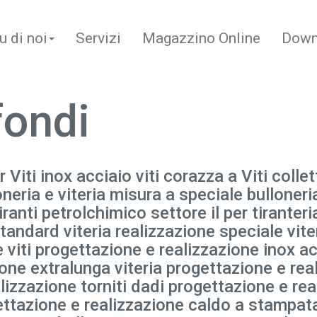
u di noi
Servizi
Magazzino Online
Down
fondi
r Viti inox acciaio viti corazza a Viti collet
loneria e viteria misura a speciale bulloner
nti petrolchimico settore il per tiranteria
andard viteria realizzazione speciale viter
 viti progettazione e realizzazione inox ac
ione extralunga viteria progettazione e rea
lizzazione torniti dadi progettazione e re
gettazione e realizzazione caldo a stampat