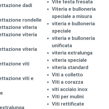
Vite testa fresata
ettazione dadi
Viteria e bulloneria
speciale a misura
ettazione rondelle
viteria e bulloneria
ettazione viteria
speciale
ettazione viteria
viteria e bulloneria
unificata
ettazione viteria
viteria extralunga
viteria speciale
ttazione viti
viteria standard
Viti a colletto
ttazione viti e
Viti a corazza
viti acciaio inox
le
Viti per mulini
Viti rettificate
 extralunga