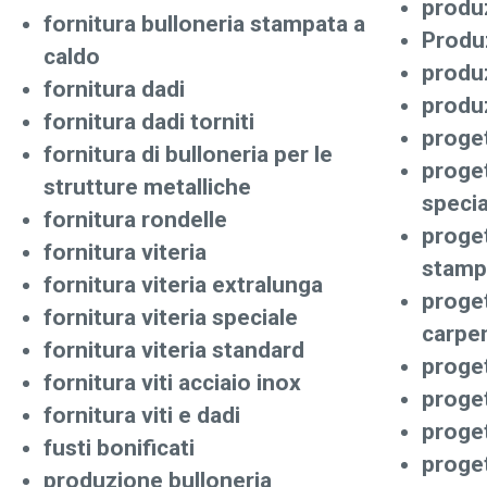
produz
fornitura bulloneria stampata a
Produz
caldo
produz
fornitura dadi
produz
fornitura dadi torniti
proget
fornitura di bulloneria per le
proget
strutture metalliche
specia
fornitura rondelle
proget
fornitura viteria
stamp
fornitura viteria extralunga
proget
fornitura viteria speciale
carpen
fornitura viteria standard
proget
fornitura viti acciaio inox
proge
fornitura viti e dadi
proget
fusti bonificati
proget
produzione bulloneria