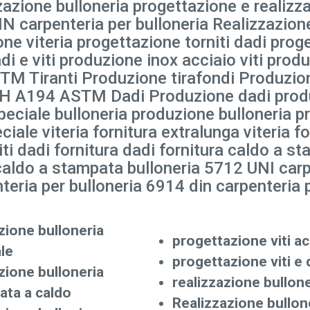
zazione bulloneria progettazione e realizza
 carpenteria per bulloneria Realizzazione 
one viteria progettazione torniti dadi prog
i e viti produzione inox acciaio viti prod
TM Tiranti Produzione tirafondi Produzion
 2H A194 ASTM Dadi Produzione dadi produ
ciale bulloneria produzione bulloneria pro
eciale viteria fornitura extralunga viteria f
niti dadi fornitura dadi fornitura caldo a s
aldo a stampata bulloneria 5712 UNI carpe
teria per bulloneria 6914 din carpenteria p
ione bulloneria
progettazione viti ac
le
progettazione viti e 
ione bulloneria
realizzazione bullone
ata a caldo
Realizzazione bullon