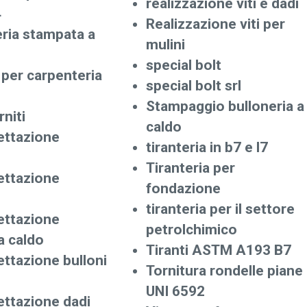
realizzazione viti e dadi
4
Realizzazione viti per
eria stampata a
mulini
special bolt
 per carpenteria
special bolt srl
Stampaggio bulloneria a
rniti
caldo
ettazione
tiranteria in b7 e l7
Tiranteria per
ettazione
fondazione
tiranteria per il settore
ettazione
petrolchimico
a caldo
Tiranti ASTM A193 B7
ettazione bulloni
Tornitura rondelle piane
UNI 6592
ettazione dadi