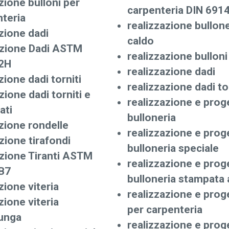
ione bulloni per
carpenteria DIN 691
teria
realizzazione bullon
zione dadi
caldo
zione Dadi ASTM
realizzazione bulloni
2H
realizzazione dadi
ione dadi torniti
realizzazione dadi to
ione dadi torniti e
realizzazione e prog
ati
bulloneria
zione rondelle
realizzazione e prog
ione tirafondi
bulloneria speciale
zione Tiranti ASTM
realizzazione e prog
B7
bulloneria stampata 
ione viteria
realizzazione e prog
ione viteria
per carpenteria
lunga
realizzazione e prog