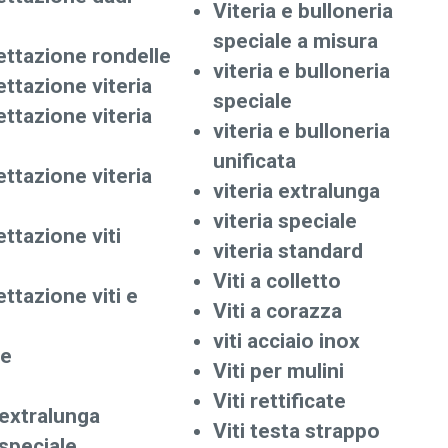
Viteria e bulloneria
speciale a misura
ettazione rondelle
viteria e bulloneria
ettazione viteria
speciale
ettazione viteria
viteria e bulloneria
unificata
ettazione viteria
viteria extralunga
viteria speciale
ttazione viti
viteria standard
Viti a colletto
ttazione viti e
Viti a corazza
viti acciaio inox
le
Viti per mulini
Viti rettificate
 extralunga
Viti testa strappo
 speciale