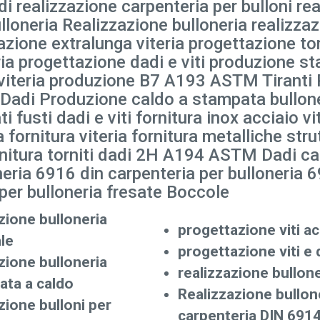
adi realizzazione carpenteria per bulloni r
loneria Realizzazione bulloneria realizzaz
tazione extralunga viteria progettazione t
ia progettazione dadi e viti produzione st
 viteria produzione B7 A193 ASTM Tiranti
adi Produzione caldo a stampata bulloner
fusti dadi e viti fornitura inox acciaio vit
 fornitura viteria fornitura metalliche strut
fornitura torniti dadi 2H A194 ASTM Dadi c
neria 6916 din carpenteria per bulloneria 
 per bulloneria fresate Boccole
ione bulloneria
progettazione viti ac
le
progettazione viti e 
ione bulloneria
realizzazione bullone
ata a caldo
Realizzazione bullon
ione bulloni per
carpenteria DIN 691