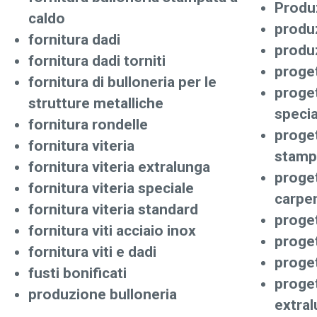
Produz
caldo
produz
fornitura dadi
produz
fornitura dadi torniti
proget
fornitura di bulloneria per le
proget
strutture metalliche
specia
fornitura rondelle
proget
fornitura viteria
stamp
fornitura viteria extralunga
proget
fornitura viteria speciale
carpen
fornitura viteria standard
proget
fornitura viti acciaio inox
proge
fornitura viti e dadi
proget
fusti bonificati
proget
produzione bulloneria
extra