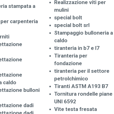
Realizzazione viti per
eria stampata a
mulini
special bolt
 per carpenteria
special bolt srl
Stampaggio bulloneria a
rniti
caldo
ettazione
tiranteria in b7 e l7
Tiranteria per
ettazione
fondazione
tiranteria per il settore
ettazione
petrolchimico
a caldo
Tiranti ASTM A193 B7
ettazione bulloni
Tornitura rondelle piane
UNI 6592
ettazione dadi
Vite testa fresata
ettazione dadi