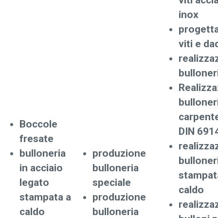
viti acci
inox
progett
viti e da
realizza
bulloner
Realizz
bulloner
carpente
Boccole
DIN 691
fresate
realizza
bulloneria
produzione
bulloner
in acciaio
bulloneria
stampat
legato
speciale
caldo
stampata a
produzione
realizza
caldo
bulloneria