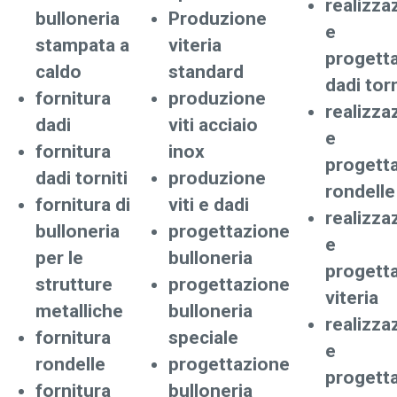
realizza
bulloneria
Produzione
e
stampata a
viteria
progett
caldo
standard
dadi torn
fornitura
produzione
realizza
dadi
viti acciaio
e
fornitura
inox
progett
dadi torniti
produzione
rondelle
fornitura di
viti e dadi
realizza
bulloneria
progettazione
e
per le
bulloneria
progett
strutture
progettazione
viteria
metalliche
bulloneria
realizza
fornitura
speciale
e
rondelle
progettazione
progett
fornitura
bulloneria