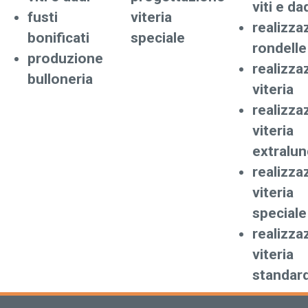
viti e da
fusti
viteria
realizza
bonificati
speciale
rondelle
produzione
realizza
bulloneria
viteria
realizza
viteria
extralu
realizza
viteria
speciale
realizza
viteria
standar