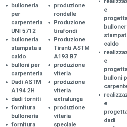
realizza
bulloneria
produzione
e
per
rondelle
progett
carpenteria
Produzione
bulloner
UNI 5712
tirafondi
stampat
bulloneria
Produzione
caldo
stampata a
Tiranti ASTM
realizza
caldo
A193 B7
e
bulloni per
produzione
progett
carpenteria
viteria
bulloni 
Dadi ASTM
produzione
carpente
A194 2H
viteria
realizza
dadi torniti
extralunga
e
fornitura
produzione
progett
bulloneria
viteria
dadi
fornitura
speciale