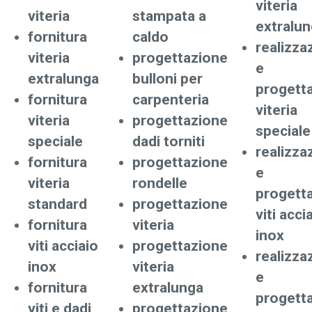
viteria
viteria
stampata a
extralu
fornitura
caldo
realizza
viteria
progettazione
e
extralunga
bulloni per
progett
fornitura
carpenteria
viteria
viteria
progettazione
speciale
speciale
dadi torniti
realizza
fornitura
progettazione
e
viteria
rondelle
progett
standard
progettazione
viti acci
fornitura
viteria
inox
viti acciaio
progettazione
realizza
inox
viteria
e
fornitura
extralunga
progett
viti e dadi
progettazione