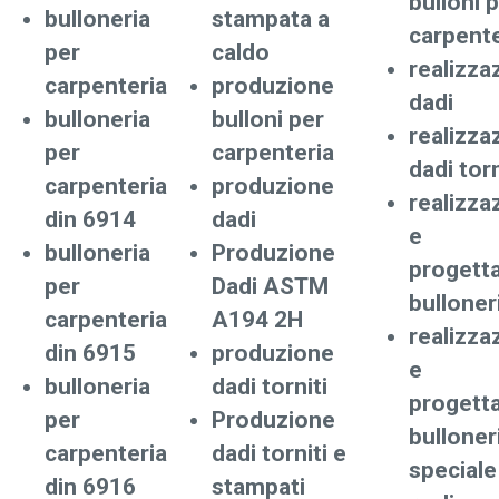
bulloni 
bulloneria
stampata a
carpente
per
caldo
realizza
carpenteria
produzione
dadi
bulloneria
bulloni per
realizza
per
carpenteria
dadi torn
carpenteria
produzione
realizza
din 6914
dadi
e
bulloneria
Produzione
progett
per
Dadi ASTM
bulloner
carpenteria
A194 2H
realizza
din 6915
produzione
e
bulloneria
dadi torniti
progett
per
Produzione
bulloner
carpenteria
dadi torniti e
speciale
din 6916
stampati