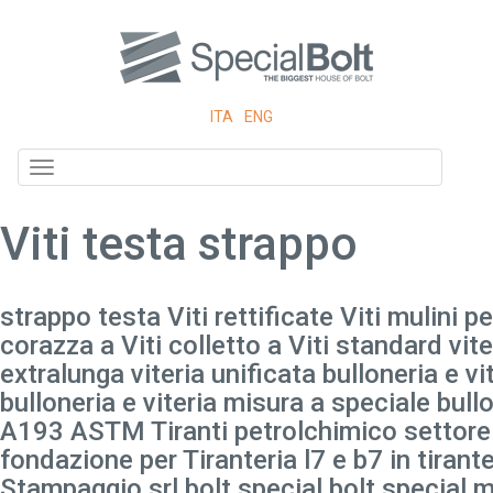
ITA
ENG
Toggle
navigation
Viti testa strappo
strappo testa Viti rettificate Viti mulini pe
corazza a Viti colletto a Viti standard vite
extralunga viteria unificata bulloneria e vi
bulloneria e viteria misura a speciale bull
A193 ASTM Tiranti petrolchimico settore il
fondazione per Tiranteria l7 e b7 in tirant
Stampaggio srl bolt special bolt special mu