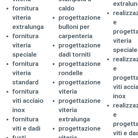
extralu
fornitura
caldo
realizza
viteria
progettazione
e
extralunga
bulloni per
progett
fornitura
carpenteria
viteria
viteria
progettazione
speciale
speciale
dadi torniti
realizza
fornitura
progettazione
e
viteria
rondelle
progett
standard
progettazione
viti acci
fornitura
viteria
inox
viti acciaio
progettazione
realizza
inox
viteria
e
fornitura
extralunga
progett
viti e dadi
progettazione
viti e da
fusti
viteria