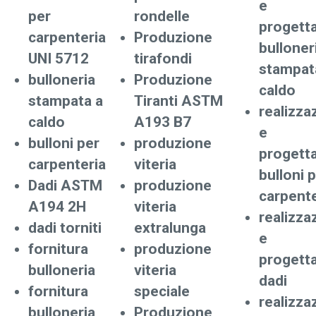
e
per
rondelle
progett
carpenteria
Produzione
bulloner
UNI 5712
tirafondi
stampat
bulloneria
Produzione
caldo
stampata a
Tiranti ASTM
realizza
caldo
A193 B7
e
bulloni per
produzione
progett
carpenteria
viteria
bulloni 
Dadi ASTM
produzione
carpente
A194 2H
viteria
realizza
dadi torniti
extralunga
e
fornitura
produzione
progett
bulloneria
viteria
dadi
fornitura
speciale
realizza
bulloneria
Produzione