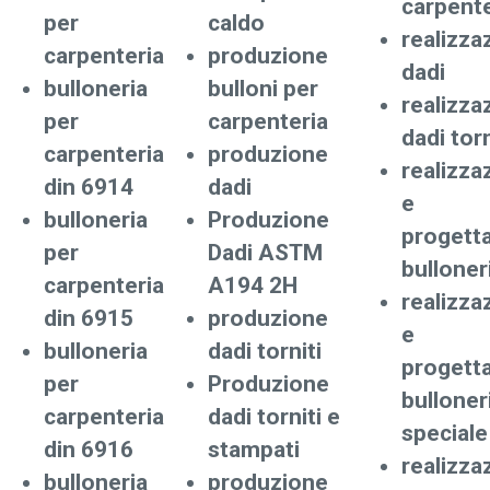
carpente
per
caldo
realizza
carpenteria
produzione
dadi
bulloneria
bulloni per
realizza
per
carpenteria
dadi torn
carpenteria
produzione
realizza
din 6914
dadi
e
bulloneria
Produzione
progett
per
Dadi ASTM
bulloner
carpenteria
A194 2H
realizza
din 6915
produzione
e
bulloneria
dadi torniti
progett
per
Produzione
bulloner
carpenteria
dadi torniti e
speciale
din 6916
stampati
realizza
bulloneria
produzione