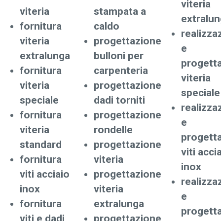
viteria
viteria
stampata a
extralu
fornitura
caldo
realizza
viteria
progettazione
e
extralunga
bulloni per
progett
fornitura
carpenteria
viteria
viteria
progettazione
speciale
speciale
dadi torniti
realizza
fornitura
progettazione
e
viteria
rondelle
progett
standard
progettazione
viti acci
fornitura
viteria
inox
viti acciaio
progettazione
realizza
inox
viteria
e
fornitura
extralunga
progett
viti e dadi
progettazione