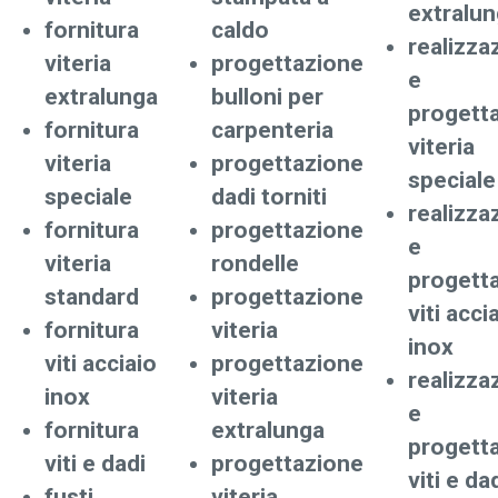
extralu
fornitura
caldo
realizza
viteria
progettazione
e
extralunga
bulloni per
progett
fornitura
carpenteria
viteria
viteria
progettazione
speciale
speciale
dadi torniti
realizza
fornitura
progettazione
e
viteria
rondelle
progett
standard
progettazione
viti acci
fornitura
viteria
inox
viti acciaio
progettazione
realizza
inox
viteria
e
fornitura
extralunga
progett
viti e dadi
progettazione
viti e da
fusti
viteria