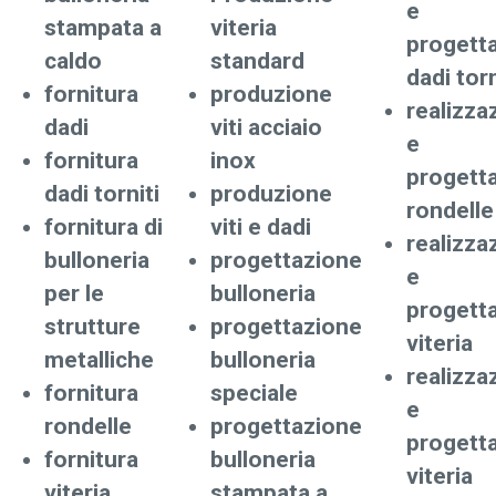
e
stampata a
viteria
progett
caldo
standard
dadi torn
fornitura
produzione
realizza
dadi
viti acciaio
e
fornitura
inox
progett
dadi torniti
produzione
rondelle
fornitura di
viti e dadi
realizza
bulloneria
progettazione
e
per le
bulloneria
progett
strutture
progettazione
viteria
metalliche
bulloneria
realizza
fornitura
speciale
e
rondelle
progettazione
progett
fornitura
bulloneria
viteria
viteria
stampata a