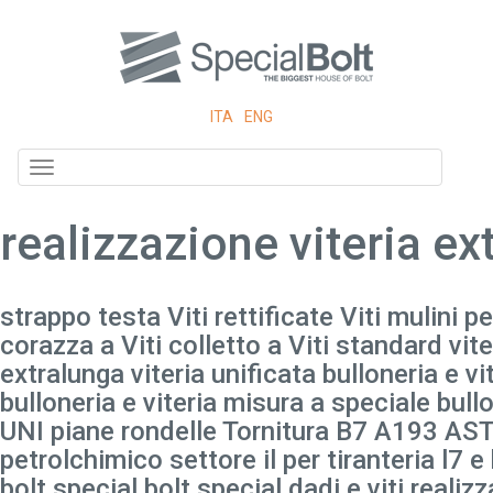
ITA
ENG
Toggle
navigation
realizzazione viteria ex
strappo testa Viti rettificate Viti mulini pe
corazza a Viti colletto a Viti standard vite
extralunga viteria unificata bulloneria e vi
bulloneria e viteria misura a speciale bull
UNI piane rondelle Tornitura B7 A193 AST
petrolchimico settore il per tiranteria l7 e 
bolt special bolt special dadi e viti realiz