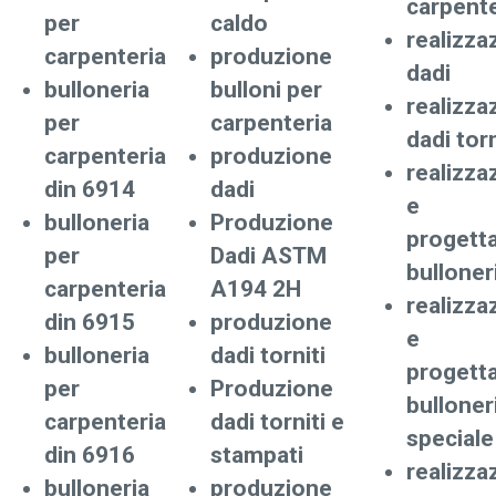
carpente
per
caldo
realizza
carpenteria
produzione
dadi
bulloneria
bulloni per
realizza
per
carpenteria
dadi torn
carpenteria
produzione
realizza
din 6914
dadi
e
bulloneria
Produzione
progett
per
Dadi ASTM
bulloner
carpenteria
A194 2H
realizza
din 6915
produzione
e
bulloneria
dadi torniti
progett
per
Produzione
bulloner
carpenteria
dadi torniti e
speciale
din 6916
stampati
realizza
bulloneria
produzione