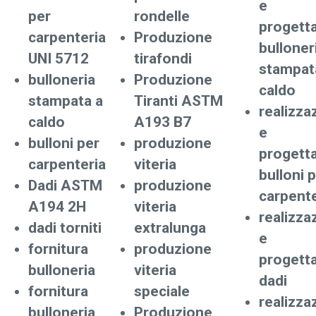
e
per
rondelle
progett
carpenteria
Produzione
bulloner
UNI 5712
tirafondi
stampat
bulloneria
Produzione
caldo
stampata a
Tiranti ASTM
realizza
caldo
A193 B7
e
bulloni per
produzione
progett
carpenteria
viteria
bulloni 
Dadi ASTM
produzione
carpente
A194 2H
viteria
realizza
dadi torniti
extralunga
e
fornitura
produzione
progett
bulloneria
viteria
dadi
fornitura
speciale
realizza
bulloneria
Produzione