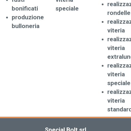
realizza
bonificati
speciale
rondelle
produzione
realizza
bulloneria
viteria
realizza
viteria
extralu
realizza
viteria
speciale
realizza
viteria
standar
Special Bolt srl