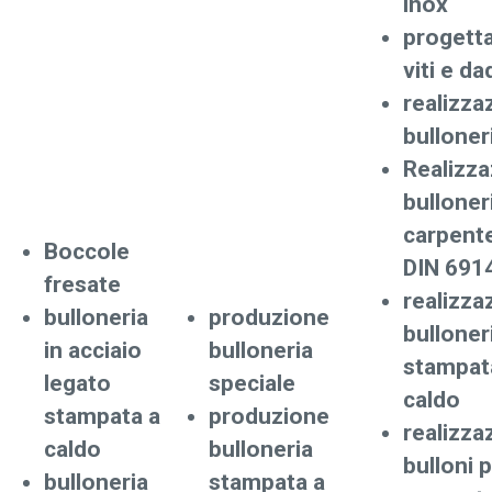
inox
progett
viti e da
realizza
bulloner
Realizz
bulloner
carpente
Boccole
DIN 691
fresate
realizza
bulloneria
produzione
bulloner
in acciaio
bulloneria
stampat
legato
speciale
caldo
stampata a
produzione
realizza
caldo
bulloneria
bulloni 
bulloneria
stampata a