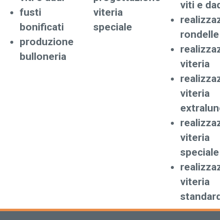
viti e da
fusti
viteria
realizza
bonificati
speciale
rondelle
produzione
realizza
bulloneria
viteria
realizza
viteria
extralu
realizza
viteria
speciale
realizza
viteria
standar