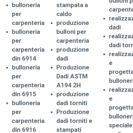
bulloni 
bulloneria
stampata a
carpente
per
caldo
realizza
carpenteria
produzione
dadi
bulloneria
bulloni per
realizza
per
carpenteria
dadi torn
carpenteria
produzione
realizza
din 6914
dadi
e
bulloneria
Produzione
progett
per
Dadi ASTM
bulloner
carpenteria
A194 2H
realizza
din 6915
produzione
e
bulloneria
dadi torniti
progett
per
Produzione
bulloner
carpenteria
dadi torniti e
speciale
din 6916
stampati