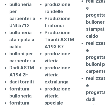
realizza
bulloneria
produzione
e
per
rondelle
progett
carpenteria
Produzione
bulloner
UNI 5712
tirafondi
stampat
bulloneria
Produzione
caldo
stampata a
Tiranti ASTM
realizza
caldo
A193 B7
e
bulloni per
produzione
progett
carpenteria
viteria
bulloni 
Dadi ASTM
produzione
carpente
A194 2H
viteria
realizza
dadi torniti
extralunga
e
fornitura
produzione
progett
bulloneria
viteria
dadi
fornitura
speciale