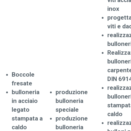
viti acci
inox
progett
viti e da
realizza
bulloner
Realizz
bulloner
carpente
Boccole
DIN 691
fresate
realizza
bulloneria
produzione
bulloner
in acciaio
bulloneria
stampat
legato
speciale
caldo
stampata a
produzione
realizza
caldo
bulloneria