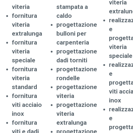
viteria
viteria
stampata a
extralu
fornitura
caldo
realizza
viteria
progettazione
e
extralunga
bulloni per
progett
fornitura
carpenteria
viteria
viteria
progettazione
speciale
speciale
dadi torniti
realizza
fornitura
progettazione
e
viteria
rondelle
progett
standard
progettazione
viti acci
fornitura
viteria
inox
viti acciaio
progettazione
realizza
inox
viteria
e
fornitura
extralunga
progett
viti e dadi
progettazione