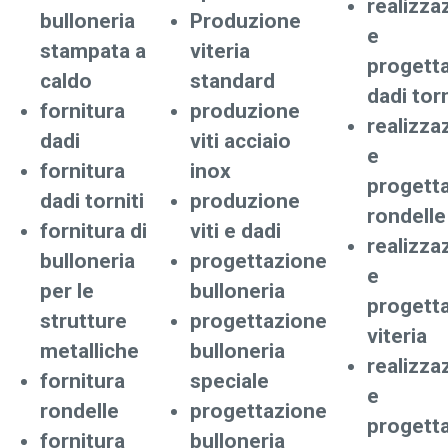
realizza
bulloneria
Produzione
e
stampata a
viteria
progett
caldo
standard
dadi torn
fornitura
produzione
realizza
dadi
viti acciaio
e
fornitura
inox
progett
dadi torniti
produzione
rondelle
fornitura di
viti e dadi
realizza
bulloneria
progettazione
e
per le
bulloneria
progett
strutture
progettazione
viteria
metalliche
bulloneria
realizza
fornitura
speciale
e
rondelle
progettazione
progett
fornitura
bulloneria