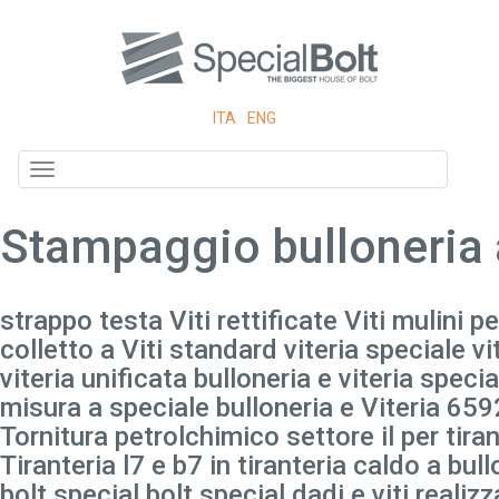
ITA
ENG
Toggle
navigation
Stampaggio bulloneria 
strappo testa Viti rettificate Viti mulini pe
colletto a Viti standard viteria speciale vi
viteria unificata bulloneria e viteria specia
misura a speciale bulloneria e Viteria 659
Tornitura petrolchimico settore il per tira
Tiranteria l7 e b7 in tiranteria caldo a bu
bolt special bolt special dadi e viti realiz